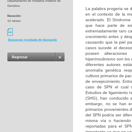
Departamento de Pediatría Instituto de
Genética
La palabra progeria se d
en el contexto de la m
Duración:
acelerado. El Síndrome
12 meses
que hace parte de es
extremadamente raro car
crecimiento antes y des
Descargar resultado de búsqueda
causando que la piel pa
casos sucede el deceso
poseen alteraciones b
Regresar
hiperinsulinismo son lo
diferentes autores es
anomalía genética resp
cultivos primarios de pa
de envejecimiento. Entr
caso de SPN el cual n
Estudios de ligamiento r
(SHG), han conducido a
embargo, no se han enc
primarios provenientes 
del SPN podría ser difer
misma vía o haciendo p
reportadas para el SPN
importante ya que en v