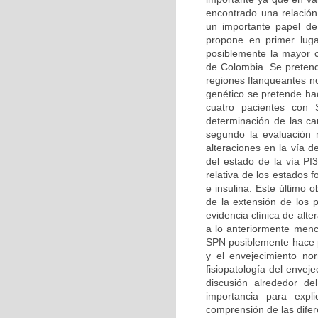
encontrado una relación
un importante papel de
propone en primer luga
posiblemente la mayor ca
de Colombia. Se pretend
regiones flanqueantes n
genético se pretende hac
cuatro pacientes con 
determinación de las car
segundo la evaluación m
alteraciones en la vía d
del estado de la vía PI
relativa de los estados 
e insulina. Este último 
de la extensión de los 
evidencia clínica de alt
a lo anteriormente menc
SPN posiblemente hace pa
y el envejecimiento no
fisiopatología del enve
discusión alrededor d
importancia para expl
comprensión de las difer