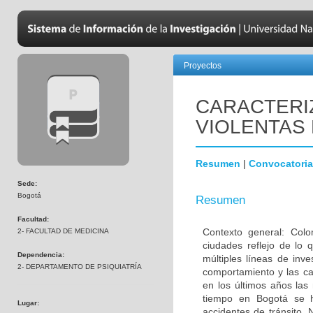
Proyectos
CARACTERI
VIOLENTAS 
Resumen
|
Convocatoria
Sede:
Bogotá
Resumen
Facultad:
Contexto general: Colo
2- FACULTAD DE MEDICINA
ciudades reflejo de lo 
Dependencia:
múltiples líneas de inv
2- DEPARTAMENTO DE PSIQUIATRÍA
comportamiento y las ca
en los últimos años las
tiempo en Bogotá se h
Lugar:
accidentes de tránsito.