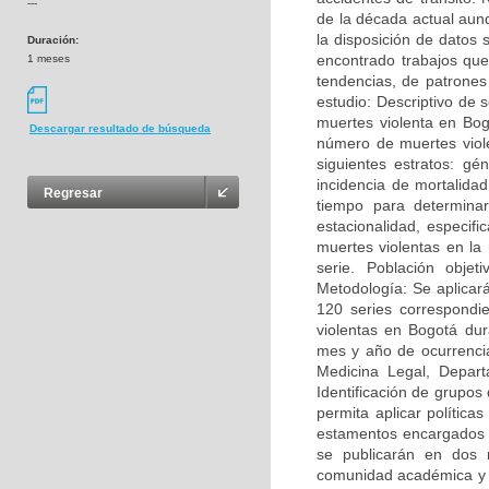
---
de la década actual aun
la disposición de datos
Duración:
encontrado trabajos que
1 meses
tendencias, de patrones
estudio: Descriptivo de 
muertes violenta en Bog
Descargar resultado de búsqueda
número de muertes viol
siguientes estratos: g
incidencia de mortalida
Regresar
tiempo para determina
estacionalidad, especif
muertes violentas en la 
serie. Población obje
Metodología: Se aplicará
120 series correspondi
violentas en Bogotá dur
mes y año de ocurrencia
Medicina Legal, Depart
Identificación de grupos
permita aplicar política
estamentos encargados E
se publicarán en dos r
comunidad académica y c