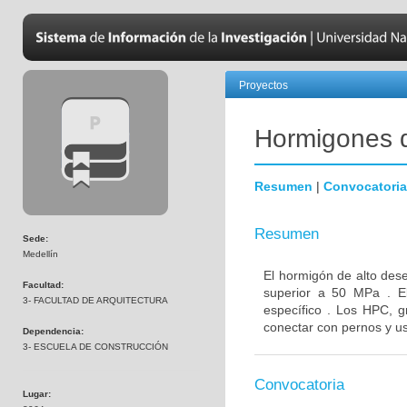
Proyectos
Hormigones 
Resumen
|
Convocatoria
Resumen
Sede:
Medellín
El hormigón de alto des
Facultad:
superior a 50 MPa . E
3- FACULTAD DE ARQUITECTURA
específico . Los HPC, g
conectar con pernos y us
Dependencia:
3- ESCUELA DE CONSTRUCCIÓN
Convocatoria
Lugar: