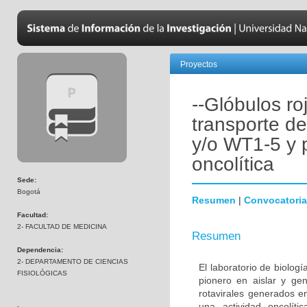
Proyectos
--Glóbulos r
transporte d
y/o WT1-5 y p
oncolítica
Sede:
Bogotá
Resumen
|
Convocatoria
Facultad:
2- FACULTAD DE MEDICINA
Resumen
Dependencia:
2- DEPARTAMENTO DE CIENCIAS
El laboratorio de biolog
FISIOLÓGICAS
pionero en aislar y gen
rotavirales generados
una actividad oncolíti