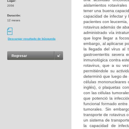
Lugar:
aislamientos rotaviral
2056
tener una buena capacida
Duración:
capacidad de infectar y 
12 meses
pacientes con leucemia,
rotavirus además de aba
administrado vía intratu
que logre llegar a focos
Descargar resultado de búsqueda
embargo, al aplicarse po
la llegada del virus al
gastroenteritis severa
Regresar
inmunológica contra este
rotavirus, que a su vez
permitiéndole su activi
determinó que luego de c
células mononucleares d
inglés), o plaquetas co
con las células tumorales
que potenció la infecci
funcional formado entre 
tumorales. Sin embargo
transporte de rotavirus o
un sistema de transporte
la capacidad de infect