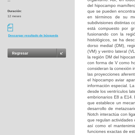
---
del hipocampo mamífero
que se pueden encontrar
Duración:
12 meses
en términos de su mor
subdivisiones distintas 
está compuesto por g
fusionando con la regi
Descargar resultado de búsqueda
histológicos, se ha desc
dorso medial (DM), regió
(VM) y ventro lateral (V
Regresar
la región DM del hipoca
con forma de V como ho
consideran la conexión i
las proyecciones aferen
el hipocampo aviar apa
información especial. L
desde los ventrículos la
embrionarios E8 a E14. D
que establece un mecani
desarrollo de metazoari
Notch interactúa con li
que regulan actividades c
así como el mantenimie
funciones exactas de est