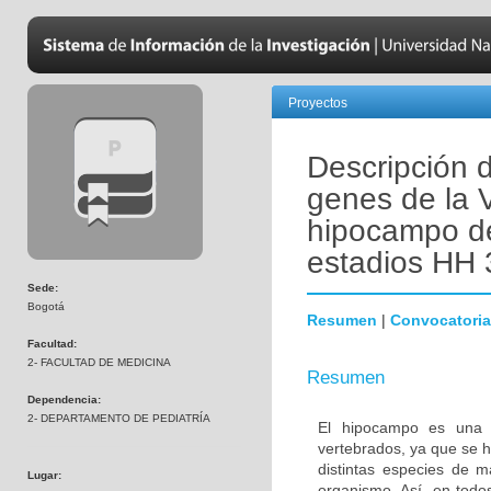
Proyectos
Descripción 
genes de la V
hipocampo de 
estadios HH 
Sede:
Bogotá
Resumen
|
Convocatoria
Facultad:
2- FACULTAD DE MEDICINA
Resumen
Dependencia:
2- DEPARTAMENTO DE PEDIATRÍA
El hipocampo es una es
vertebrados, ya que se h
distintas especies de m
Lugar:
organismo. Así, en todo