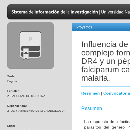
Proyectos
Influencia de
complejo for
DR4 y un pép
falciparum ca
malaria.
Sede:
Bogotá
Facultad:
Resumen
|
Convocatoria
2- FACULTAD DE MEDICINA
Dependencia:
Resumen
2- DEPARTAMENTO DE MICROBIOLOGÍA
La respuesta de linfoci
Lugar:
parásitos del genero 