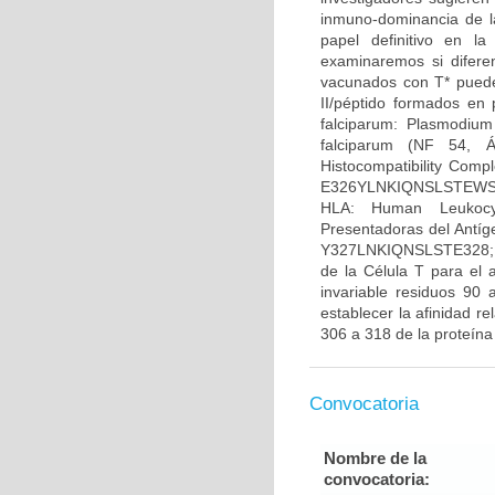
inmuno-dominancia de l
papel definitivo en l
examinaremos si difere
vacunados con T* pueden
II/péptido formados en 
falciparum: Plasmodium
falciparum (NF 54, Á
Histocompatibility Comp
E326YLNKIQNSLSTEWSPCSV
HLA: Human Leukocyt
Presentadoras del Antí
Y327LNKIQNSLSTE328; T
de la Célula T para el 
invariable residuos 90 
establecer la afinidad 
306 a 318 de la proteína
Convocatoria
Nombre de la
convocatoria: