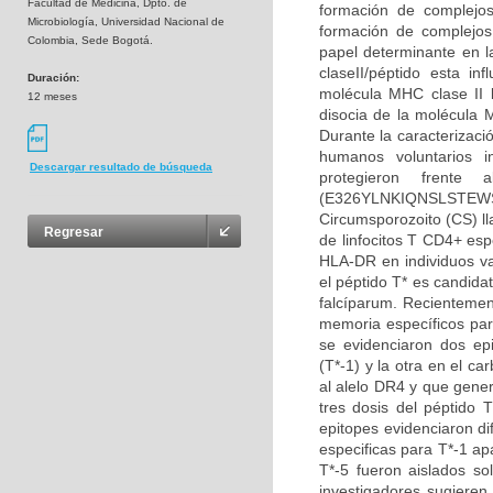
Facultad de Medicina, Dpto. de
formación de complejo
Microbiología, Universidad Nacional de
formación de complejos
Colombia, Sede Bogotá.
papel determinante en l
claseII/péptido esta i
Duración:
molécula MHC clase II 
12 meses
disocia de la molécula 
Durante la caracterizaci
humanos voluntarios i
Descargar resultado de búsqueda
protegieron frente
(E326YLNKIQNSLSTEWS
Circumsporozoito (CS) ll
Regresar
de linfocitos T CD4+ espe
HLA-DR en individuos va
el péptido T* es candida
falcíparum. Recientement
memoria específicos par
se evidenciaron dos ep
(T*-1) y la otra en el c
al alelo DR4 y que gener
tres dosis del péptido T
epitopes evidenciaron d
especificas para T*-1 ap
T*-5 fueron aislados so
investigadores sugieren