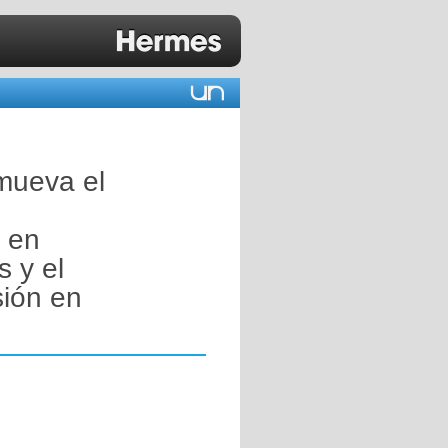
mueva el
n en
s y el
sión en