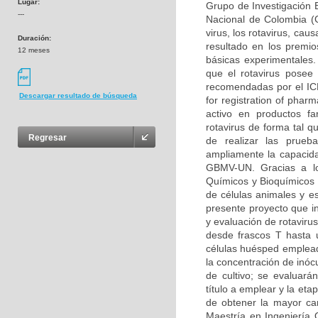
Lugar:
Grupo de Investigación B
---
Nacional de Colombia (G
virus, los rotavirus, cau
Duración:
resultado en los premi
12 meses
básicas experimentales
que el rotavirus posee 
recomendadas por el ICH
Descargar resultado de búsqueda
for registration of phar
activo en productos fa
rotavirus de forma tal 
Regresar
de realizar las prueb
ampliamente la capacida
GBMV-UN. Gracias a lo
Químicos y Bioquímicos 
de células animales y e
presente proyecto que in
y evaluación de rotaviru
desde frascos T hasta u
células huésped empleada
la concentración de inócu
de cultivo; se evaluará
título a emplear y la eta
de obtener la mayor can
Maestría en Ingeniería 