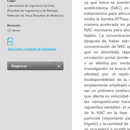
Lugar:
ya que éstos se pueden 
Laboratorios de Ingeniería Química
acetilcisteína (NAC) e
(Facultad de Ingeniería) y de Biología
tratamientos para afecci
Molecular de Virus (Facultad de Medicina)
inhibir la bomba ATPasa
manera acelerada en pe
Duración:
NAC necesaria para alca
12 meses
tejidos. La concentra
después de haber sido 
concentración de NAC qu
Descargar resultado de búsqueda
que es absorbida rápid
circulación portal donde 
o se elimina por medio
Regresar
investigación se busca 
afinidad por el teji
biodisponibilidad de l
ampliamente empleado en
ser un polímero sintéti
que afecta su velocidad
las nanopartículas ha
siguientes variables: el
de la NAC en la fase 
partícula (importante 
hígado) y la cantidad de
se procederá a modificar