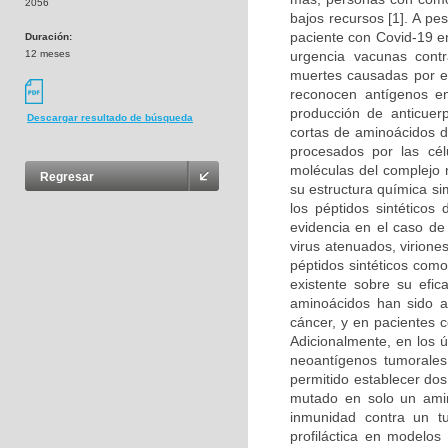
2056
bajos recursos [1]. A p
paciente con Covid-19 en
Duración:
12 meses
urgencia vacunas cont
muertes causadas por es
reconocen antígenos en
producción de anticuer
Descargar resultado de búsqueda
cortas de aminoácidos d
procesados por las cél
moléculas del complejo m
Regresar
su estructura química si
los péptidos sintéticos
evidencia en el caso d
virus atenuados, virion
péptidos sintéticos com
existente sobre su efic
aminoácidos han sido a
cáncer, y en pacientes c
Adicionalmente, en los 
neoantígenos tumorales 
permitido establecer do
mutado en solo un amino
inmunidad contra un t
profiláctica en modelos