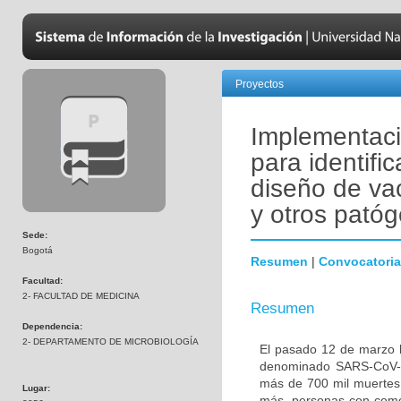
Proyectos
Implementació
para identific
diseño de va
y otros pató
Sede:
Bogotá
Resumen
|
Convocatoria
Facultad:
2- FACULTAD DE MEDICINA
Resumen
Dependencia:
2- DEPARTAMENTO DE MICROBIOLOGÍA
El pasado 12 de marzo l
denominado SARS-CoV-2
más de 700 mil muertes 
Lugar:
más, personas con comor