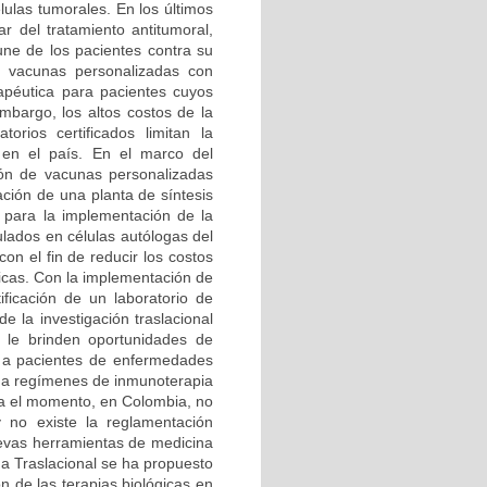
lulas tumorales. En los últimos
r del tratamiento antitumoral,
une de los pacientes contra su
as vacunas personalizadas con
apéutica para pacientes cuyos
mbargo, los altos costos de la
orios certificados limitan la
 en el país. En el marco del
ión de vacunas personalizadas
ción de una planta de síntesis
ar para la implementación de la
lados en células autólogas del
on el fin de reducir los costos
ticas. Con la implementación de
ificación de un laboratorio de
e la investigación traslacional
e le brinden oportunidades de
s a pacientes de enfermedades
 a regímenes de inmunoterapia
ta el momento, en Colombia, no
 no existe la reglamentación
evas herramientas de medicina
na Traslacional se ha propuesto
ón de las terapias biológicas en