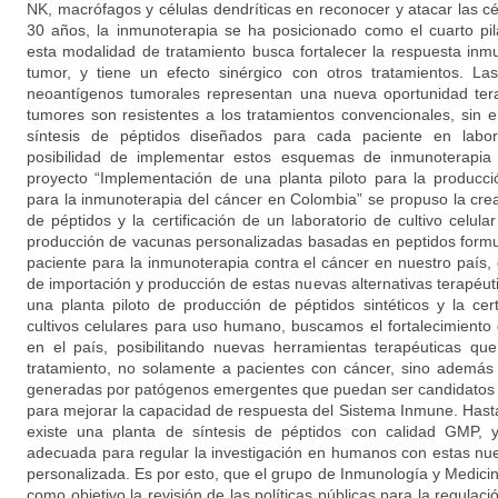
NK, macrófagos y células dendríticas en reconocer y atacar las cé
30 años, la inmunoterapia se ha posicionado como el cuarto pila
esta modalidad de tratamiento busca fortalecer la respuesta inm
tumor, y tiene un efecto sinérgico con otros tratamientos. L
neoantígenos tumorales representan una nueva oportunidad ter
tumores son resistentes a los tratamientos convencionales, sin e
síntesis de péptidos diseñados para cada paciente en laborat
posibilidad de implementar estos esquemas de inmunoterapia
proyecto “Implementación de una planta piloto para la producc
para la inmunoterapia del cáncer en Colombia” se propuso la crea
de péptidos y la certificación de un laboratorio de cultivo celul
producción de vacunas personalizadas basadas en peptidos formu
paciente para la inmunoterapia contra el cáncer en nuestro país, c
de importación y producción de estas nuevas alternativas terapéu
una planta piloto de producción de péptidos sintéticos y la cert
cultivos celulares para uso humano, buscamos el fortalecimiento d
en el país, posibilitando nuevas herramientas terapéuticas qu
tratamiento, no solamente a pacientes con cáncer, sino ademá
generadas por patógenos emergentes que puedan ser candidatos
para mejorar la capacidad de respuesta del Sistema Inmune. Has
existe una planta de síntesis de péptidos con calidad GMP, y
adecuada para regular la investigación en humanos con estas nu
personalizada. Es por esto, que el grupo de Inmunología y Medici
como objetivo la revisión de las políticas públicas para la regulaci