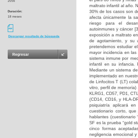
2056
maltrato infantil al año
30% de los casos son de
Duración:
18 meses
afecta únicamente la sal
riesgo para el desar
autoinmunes y cáncer [3
exposición a maltrato e
Descargar resultado de búsqueda
de agotamiento, y su 
pretendemos estudiar e
mayor incidencia en las
Regresar
sistema inmune por medi
infantil en su infancia.
Mediante un sistema de 
implementado en nuestro
de Linfocitos T (LT) col
vitro, perfil de memori
KLRG1, CD57, PD1, CTLA
(CD14, CD16, y HLA-DR), 
psiquiatría aplicará e
cuestionario corto, qu
hablantes (cuestionario
SF es la prueba “gold st
cinco formas aceptadas
negligencia emocional y 