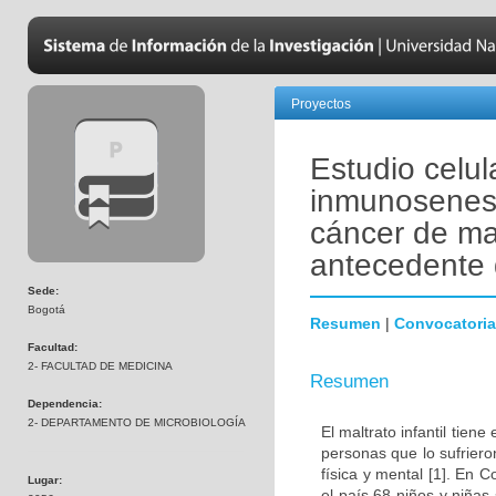
Proyectos
Estudio celul
inmunosenesc
cáncer de ma
antecedente d
Sede:
Bogotá
Resumen
|
Convocatoria
Facultad:
2- FACULTAD DE MEDICINA
Resumen
Dependencia:
2- DEPARTAMENTO DE MICROBIOLOGÍA
El maltrato infantil tien
personas que lo sufrier
física y mental [1]. En
Lugar:
el país 68 niños y niñas