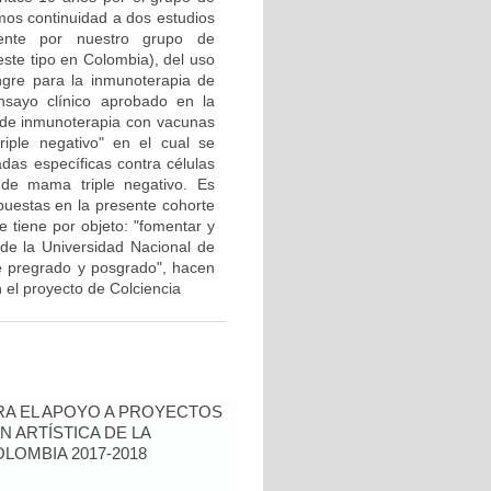
mos continuidad a dos estudios
mente por nuestro grupo de
 este tipo en Colombia), del uso
ngre para la inmunoterapia de
sayo clínico aprobado en la
I de inmunoterapia con vacunas
iple negativo" en el cual se
das específicas contra células
 de mama triple negativo. Es
puestas en la presente cohorte
 tiene por objeto: "fomentar y
a de la Universidad Nacional de
de pregrado y posgrado", hacen
el proyecto de Colciencia
RA EL APOYO A PROYECTOS
N ARTÍSTICA DE LA
LOMBIA 2017-2018