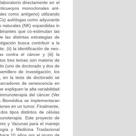
 laboratorio directamente en el
Anticuerpos monoclonales ant-
ales como antígeno) utilizando
 (DCs) autólogas como adyuvante
as naturales (NK) expandidas in
mbinantes que co-estimulan las
e las distintas estrategias de
igación busca contribuir a la
 (ii) la identificación de neo-
 contra el cáncer y (iii) la
stos tres temas son materia de
ado (uno de doctorado y dos de
millero de investigación, los
n, en la tesis de doctorado se
marcadores de senescencia en
 expliquen la alta variabilidad
 inmunoterapia del cáncer (Ver
ría Biomédica se implementaran
ciones en un tumor. Finalmente,
os tipos distintos de células
unoterapia. Este proyecto de
ores y Vacunas para el manejo
gía y Medicina Traslacional
hace 10 años por el grupo de