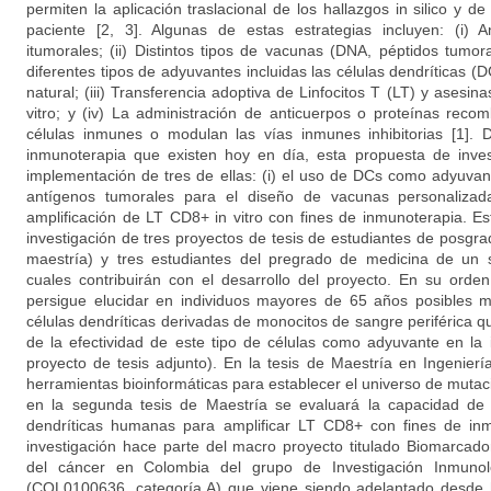
permiten la aplicación traslacional de los hallazgos in silico y de
paciente [2, 3]. Algunas de estas estrategias incluyen: (i) 
itumorales; (ii) Distintos tipos de vacunas (DNA, péptidos tumor
diferentes tipos de adyuvantes incluidas las células dendríticas
natural; (iii) Transferencia adoptiva de Linfocitos T (LT) y asesin
vitro; y (iv) La administración de anticuerpos o proteínas reco
células inmunes o modulan las vías inmunes inhibitorias [1]. D
inmunoterapia que existen hoy en día, esta propuesta de invest
implementación de tres de ellas: (i) el uso de DCs como adyuvante;
antígenos tumorales para el diseño de vacunas personalizadas
amplificación de LT CD8+ in vitro con fines de inmunoterapia. E
investigación de tres proyectos de tesis de estudiantes de posgr
maestría) y tres estudiantes del pregrado de medicina de un se
cuales contribuirán con el desarrollo del proyecto. En su orde
persigue elucidar en individuos mayores de 65 años posibles 
células dendríticas derivadas de monocitos de sangre periférica que
de la efectividad de este tipo de células como adyuvante en la
proyecto de tesis adjunto). En la tesis de Maestría en Ingenie
herramientas bioinformáticas para establecer el universo de muta
en la segunda tesis de Maestría se evaluará la capacidad de d
dendríticas humanas para amplificar LT CD8+ con fines de inm
investigación hace parte del macro proyecto titulado Biomarcad
del cáncer en Colombia del grupo de Investigación Inmunolo
(COL0100636, categoría A) que viene siendo adelantado desde 