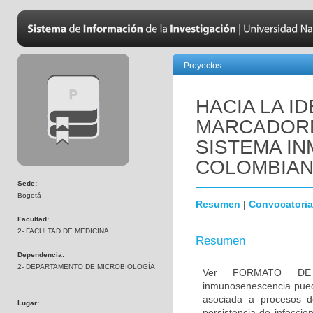
Proyectos
HACIA LA I
MARCADORE
SISTEMA IN
COLOMBIA
Sede:
Bogotá
Resumen
|
Convocatoria
Facultad:
2- FACULTAD DE MEDICINA
Resumen
Dependencia:
2- DEPARTAMENTO DE MICROBIOLOGÍA
Ver FORMATO DE
inmunosenescencia pued
asociada a procesos de
Lugar:
persistencia de infeccio