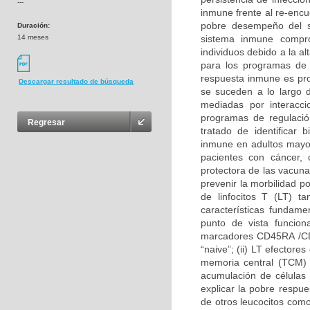
---
inmune frente al re-encu
pobre desempeño del 
Duración:
14 meses
sistema inmune compro
individuos debido a la a
para los programas de 
respuesta inmune es pro
Descargar resultado de búsqueda
se suceden a lo largo d
mediadas por interacc
programas de regulació
Regresar
tratado de identificar
inmune en adultos mayo
pacientes con cáncer, 
protectora de las vacun
prevenir la morbilidad p
de linfocitos T (LT) 
características fundam
punto de vista funciona
marcadores CD45RA /CD4
“naive”; (ii) LT efectore
memoria central (TCM) 
acumulación de células
explicar la pobre respu
de otros leucocitos co