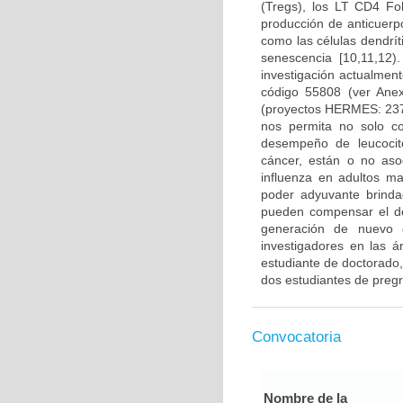
(Tregs), los LT CD4 Fo
producción de anticuerp
como las células dendrí
senescencia [10,11,12
investigación actualmen
código 55808 (ver Ane
(proyectos HERMES: 237
nos permita no solo co
desempeño de leucocito
cáncer, están o no aso
influenza en adultos m
poder adyuvante brinda
pueden compensar el d
generación de nuevo c
investigadores en las á
estudiante de doctorado,
dos estudiantes de preg
Convocatoria
Nombre de la