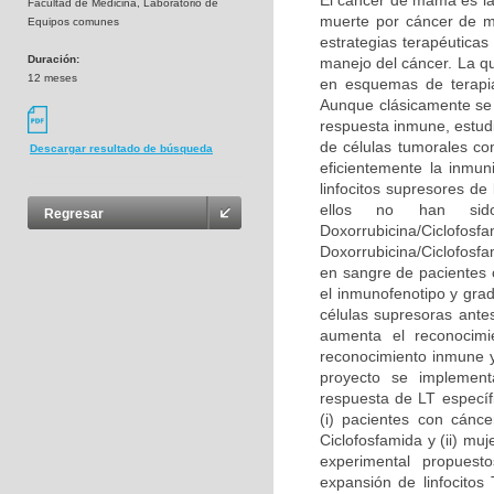
El cáncer de mama es la
Facultad de Medicina, Laboratorio de
muerte por cáncer de mu
Equipos comunes
estrategias terapéutica
Duración:
manejo del cáncer. La qu
12 meses
en esquemas de terapi
Aunque clásicamente se 
respuesta inmune, estudi
de células tumorales co
Descargar resultado de búsqueda
eficientemente la inmun
linfocitos supresores de
ellos no han sid
Regresar
Doxorrubicina/Ciclofo
Doxorrubicina/Ciclofosfa
en sangre de pacientes 
el inmunofenotipo y grad
células supresoras antes
aumenta el reconocimi
reconocimiento inmune y
proyecto se implementa
respuesta de LT específ
(i) pacientes con cánc
Ciclofosfamida y (ii) mu
experimental propuest
expansión de linfocitos