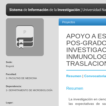
Proyectos
APOYO A ES
POS-GRADO
INVESTIGAC
INMUNOLOGÍ
TRASLACIO
Sede:
Bogotá
Facultad:
Resumen
|
Convocatoria
2- FACULTAD DE MEDICINA
Dependencia:
Resumen
2- DEPARTAMENTO DE MICROBIOLOGÍA
La investigación en cienc
Lugar:
las expectativas de s