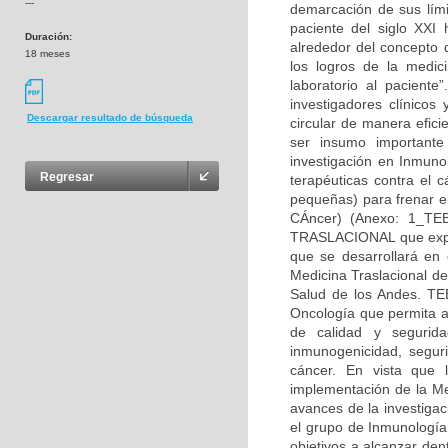
---
demarcación de sus lími
paciente del siglo XXI 
Duración:
alrededor del concepto d
18 meses
los logros de la medic
laboratorio al paciente
investigadores clínicos
Descargar resultado de búsqueda
circular de manera efic
ser insumo importante
investigación en Inmuno
Regresar
terapéuticas contra el 
pequeñas) para frenar el
CÁncer) (Anexo: 1_T
TRASLACIONAL que explo
que se desarrollará en
Medicina Traslacional d
Salud de los Andes. TE
Oncología que permita ad
de calidad y segurid
inmunogenicidad, seguri
cáncer. En vista que 
implementación de la Me
avances de la investigac
el grupo de Inmunología
objetivos a alcanzar den