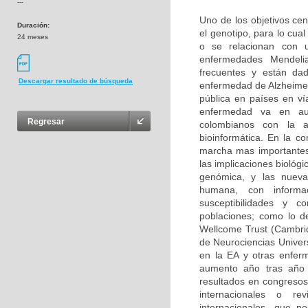
---
Uno de los objetivos cen
Duración:
el genotipo, para lo cu
24 meses
o se relacionan con u
enfermedades Mendeli
frecuentes y están da
Descargar resultado de búsqueda
enfermedad de Alzheimer
pública en países en ví
enfermedad va en aum
Regresar
colombianos con la 
bioinformática. En la c
marcha mas importantes
las implicaciones biológ
genómica, y las nuevas
humana, con informa
susceptibilidades y 
poblaciones; como lo d
Wellcome Trust (Cambri
de Neurociencias Univer
en la EA y otras enfer
aumento año tras año 
resultados en congresos 
internacionales o rev
internacionales, que p