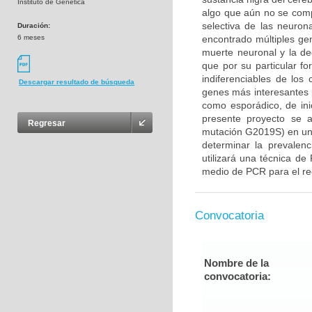
Instituto de Genética
algo que aún no se com
selectiva de las neuron
Duración:
6 meses
encontrado múltiples gen
muerte neuronal y la d
que por su particular f
indiferenciables de lo
Descargar resultado de búsqueda
genes más interesantes 
como esporádico, de ini
presente proyecto se 
Regresar
mutación G2019S) en un
determinar la prevalenc
utilizará una técnica de
medio de PCR para el rec
Convocatoria
Nombre de la
convocatoria: