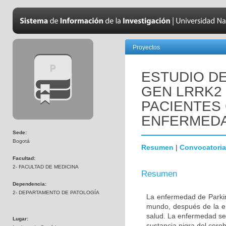
Proyectos
ESTUDIO DE
GEN LRRK2
PACIENTES
ENFERMEDA
Sede:
Bogotá
Resumen
|
Convocatoria
Facultad:
2- FACULTAD DE MEDICINA
Resumen
Dependencia:
2- DEPARTAMENTO DE PATOLOGÍA
La enfermedad de Parki
mundo, después de la e
salud. La enfermedad se
Lugar:
sustancia nigra del cere