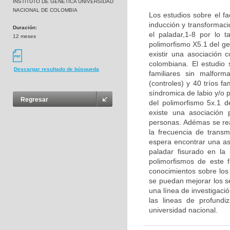
INSTITUTO DE GENETICA UNIVERSIDAD
NACIONAL DE COLOMBIA
Los estudios sobre el fa
inducción y transformaci
Duración:
el paladar,1-8 por lo t
12 meses
polimorfismo X5.1 del g
existir una asociación 
colombiana. El estudio
Descargar resultado de búsqueda
familiares sin malform
(controles) y 40 tríos f
síndromica de labio y/o p
Regresar
del polimorfismo 5x.1 d
existe una asociación p
personas. Adémas se real
la frecuencia de transm
espera encontrar una aso
paladar fisurado en la
polimorfismos de este 
conocimientos sobre los 
se puedan mejorar los se
una línea de investigaci
las lineas de profund
universidad nacional.