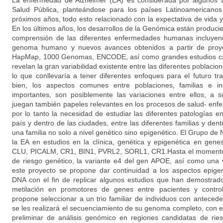
La enfermedad de Alzheimer (EA) es considerada por algunos
Salud Pública, planteándose para los países Latinoamericanos
próximos años, todo esto relacionado con la expectativa de vida y
En los últimos años, los desarrollos de la Genómica están produc
comprensión de las diferentes enfermedades humanas incluyend
genoma humano y nuevos avances obtenidos a partir de proye
HapMap, 1000 Genomas, ENCODE, así como grandes estudios cas
revelan la gran variabilidad existente entre las diferentes poblacione
lo que conllevaría a tener diferentes enfoques para el futuro tr
bien, los aspectos comunes entre poblaciones, familias e i
importantes, son posiblemente las variaciones entre ellos, a s
juegan también papeles relevantes en los procesos de salud- enfe
por lo tanto la necesidad de estudiar las diferentes patologías e
país y dentro de las ciudades, entre las diferentes familias y den
una familia no solo a nivel genético sino epigenético. El Grupo de
la EA en estudios en la clínica, genética y epigenética en g
CLU, PICALM, CR1, BIN1, PVRL2, SORL1, CR1.Hasta el momento 
de riesgo genético, la variante e4 del gen APOE, así como un
este proyecto se propone dar continuidad a los aspectos epigen
DNA con el fin de replicar algunos estudios que han demostrado
metilación en promotores de genes entre pacientes y contro
propone seleccionar a un trio familiar de individuos con anteced
se les realizará el secuenciamiento de su genoma completo, con el
preliminar de análisis genómico en regiones candidatas de ri