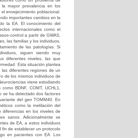
 autores como un problema de
 la mayor prevalencia en los
 el envejecimiento poblacional.
iendo importantes cambios en la
o la EA. El conocimiento del
ctos internacionales como el
os-control a partir de GWAS,
s, las familias y los individuos,
atamiento de las patologías. Si
ndividuos, siguen siendo muy
us diferentes niveles, las que
rmedad. Esta situación plantea
n las diferentes regiones de un
tro de los mismos individuos de
 Neurociencias viene estudiando
enes como BDNF, COMT, UCHL1,
se ha detectado dos factores
a variante del gen TOMM40. En
éticos como la metilación del
 diferencias en los niveles de
les sanos. Adicionalmente se
entes de EA, a estos individuos
 fin de establecer un protocolo
esgo en pacientes con EA. Los