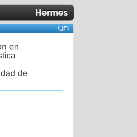
ón en
tica
edad de