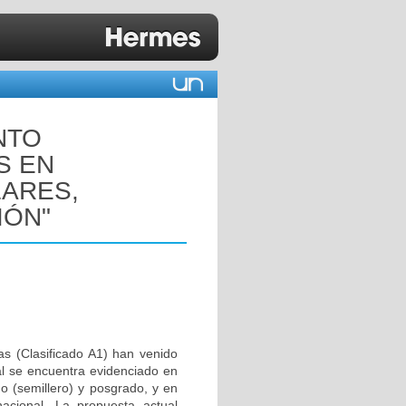
NTO
S EN
ARES,
IÓN"
as (Clasificado A1) han venido
al se encuentra evidenciado en
do (semillero) y posgrado, y en
nacional. La propuesta actual