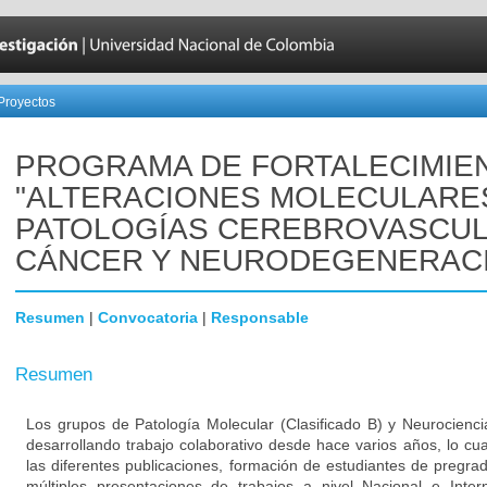
Proyectos
PROGRAMA DE FORTALECIMIE
"ALTERACIONES MOLECULARE
PATOLOGÍAS CEREBROVASCUL
CÁNCER Y NEURODEGENERAC
Resumen
|
Convocatoria
|
Responsable
Resumen
Los grupos de Patología Molecular (Clasificado B) y Neurocienci
desarrollando trabajo colaborativo desde hace varios años, lo cu
las diferentes publicaciones, formación de estudiantes de pregra
múltiples presentaciones de trabajos a nivel Nacional e Inter