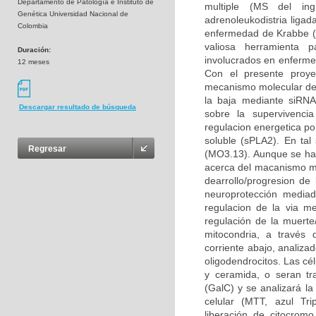
Departamento de Patología e Instituto de
multiple (MS del ingl
Genética Universidad Nacional de
adrenoleukodistria liga
Colombia
enfermedad de Krabbe (K
valiosa herramienta p
Duración:
involucrados en enfermed
12 meses
Con el presente proye
mecanismo molecular del 
la baja mediante siRNA 
Descargar resultado de búsqueda
sobre la supervivencia
regulacion energetica po
soluble (sPLA2). En tal 
Regresar
(MO3.13). Aunque se ha
acerca del macanismo mol
dearrollo/progresion d
neuroprotección mediad
regulacion de la via m
regulación de la muerte
mitocondria, a través 
corriente abajo, analiza
oligodendrocitos. Las cé
y ceramida, o seran tr
(GalC) y se analizará la
celular (MTT, azul Tri
liberación de citocromo