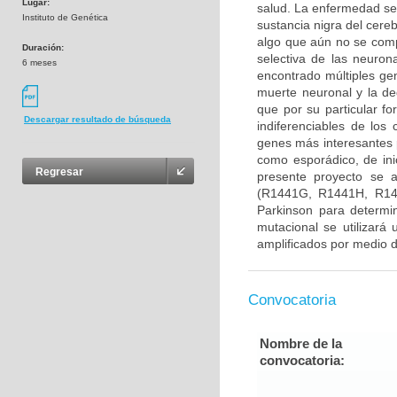
Lugar:
salud. La enfermedad se
Instituto de Genética
sustancia nigra del cere
algo que aún no se com
Duración:
selectiva de las neuron
6 meses
encontrado múltiples gen
muerte neuronal y la d
que por su particular f
Descargar resultado de búsqueda
indiferenciables de lo
genes más interesantes 
como esporádico, de ini
Regresar
presente proyecto se 
(R1441G, R1441H, R14
Parkinson para determin
mutacional se utilizará
amplificados por medio d
Convocatoria
Nombre de la
convocatoria: