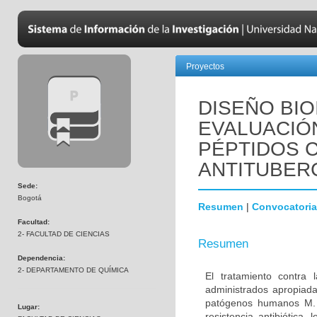
Proyectos
DISEÑO BIO
EVALUACIÓN
PÉPTIDOS C
ANTITUBER
Sede:
Bogotá
Resumen
|
Convocatoria
Facultad:
2- FACULTAD DE CIENCIAS
Resumen
Dependencia:
2- DEPARTAMENTO DE QUÍMICA
El tratamiento contra
administrados apropiada
patógenos humanos M. t
Lugar:
resistencia antibiótica