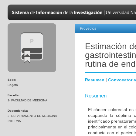
Proyectos
Estimación d
gastrointesti
rutina de en
Resumen
|
Convocatoria
Sede:
Bogotá
Resumen
Facultad:
2- FACULTAD DE MEDICINA
El cáncer colorectal e
Dependencia:
ocupando la séptima c
2- DEPARTAMENTO DE MEDICINA
identificado prematurame
INTERNA
principalmente en el col
conducta con el pacien