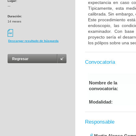
Lugar:
expectancia en caso co
---
Típicamente, esta med
calibrada. Sin embargo, 
Duración:
Este procedimiento está 
14 meses
endoscopio, las condici
examinador. Con base e
proyecto sería el desar
Descargar resultado de búsqueda
los pólipos sobre una se
Regresar
Convocatoria
Nombre de la
convocatoria:
Modalidad:
Responsable
Martin Alonso Gome