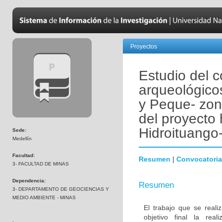
Proyectos
Estudio del c
arqueológico
y Peque- zona
del proyecto 
Hidroituango
Sede:
Medellín
Facultad:
Resumen
|
Convocatoria
3- FACULTAD DE MINAS
Dependencia:
Resumen
3- DEPARTAMENTO DE GEOCIENCIAS Y
MEDIO AMBIENTE - MINAS
El trabajo que se reali
objetivo final la rea