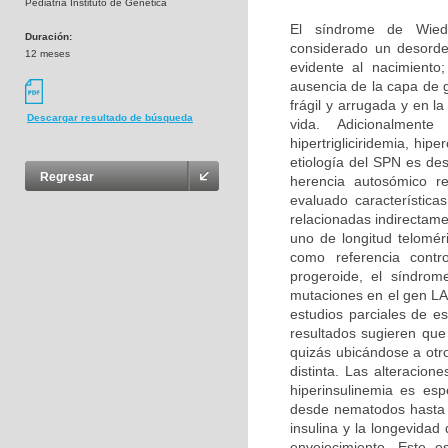
Pediatría Instituto de Genética
El síndrome de Wied
Duración:
considerado un desorde
12 meses
evidente al nacimiento
ausencia de la capa de 
frágil y arrugada y en 
Descargar resultado de búsqueda
vida. Adicionalment
hipertrigliciridemia, hi
etiología del SPN es de
Regresar
herencia autosómico r
evaluado característic
relacionadas indirectame
uno de longitud telomé
como referencia contr
progeroide, el síndrom
mutaciones en el gen LA
estudios parciales de e
resultados sugieren que
quizás ubicándose a otr
distinta. Las alteracion
hiperinsulinemia es es
desde nematodos hasta r
insulina y la longevida
envejecimiento. Este es