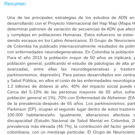
Resumen
Una de las principales estrategias de los estudios de ADN e
desarrollando con el Proyecto Internacional del Hap Map (Mapa 
determinar patrones de variación de secuencias de ADN que afe
y complejas en poblaciones Humanas. Estos esfuerzos se estan r
siendo escasos en los Latino Americanos. El Grupo de Neurocienc
de Colombia ha publicado internacionalmente resultados de poli
con enfermedades neurodegenerativas. En Colombia la población
Para el año 2015 la población mayor de 50 años se triplicará,
población general, justificando el estudio de patologías de alta
avanzadas, entre ellas las neurodegenerativas y trastor
parkinsonismos, depresión). Para países desarrollados son centra
y Salud Pública; en ellos el costo de las enfermedades neurológica
1.2 billones de dólares al año; 40% del impacto social puede
Cerca del 5-10% de las personas mayores de 65 años sufren 
población general el 1%), 70% con Enfermedad de Alzheimer (EA)
de la prevalencia después de 65 años. Los parkinsonismos, par
Parkinson (EP), ocupan el segundo lugar dentro de estos trastorn
100.000 habitantes/año. Igualmente, alteraciones afectivas
discapacidad (Estudio Nacional de Salud Mental en Colombia, 2
prevalencia más elevada (46.7%); la contribución del factor genét
colombiana, con un mestizaje particular, El Grupo de Neurocienc