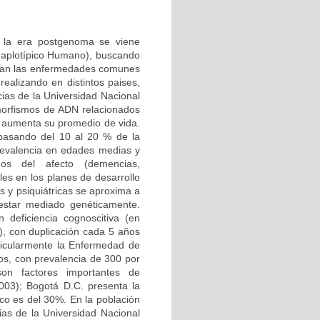
n la era postgenoma se viene
Haplotípico Humano), buscando
ctan las enfermedades comunes
ealizando en distintos paises,
ias de la Universidad Nacional
morfismos de ADN relacionados
 aumenta su promedio de vida.
 pasando del 10 al 20 % de la
 prevalencia en edades medias y
nos del afecto (demencias,
les en los planes de desarrollo
s y psiquiátricas se aproxima a
 estar mediado genéticamente.
deficiencia cognoscitiva (en
, con duplicación cada 5 años
ticularmente la Enfermedad de
os, con prevalencia de 300 por
 son factores importantes de
003); Bogotá D.C. presenta la
ico es del 30%. En la población
ias de la Universidad Nacional