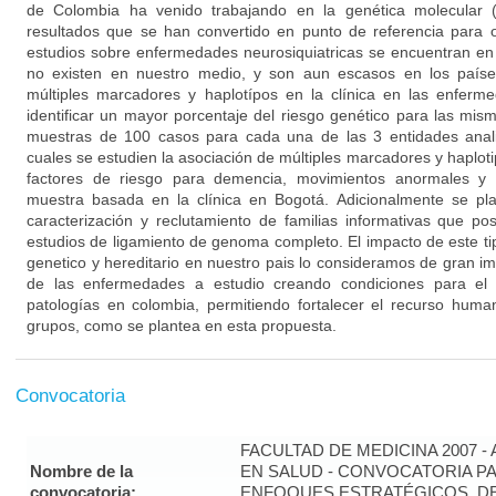
de Colombia ha venido trabajando en la genética molecular (
resultados que se han convertido en punto de referencia para o
estudios sobre enfermedades neurosiquiatricas se encuentran en 
no existen en nuestro medio, y son aun escasos en los países
múltiples marcadores y haplotípos en la clínica en las enferm
identificar un mayor porcentaje del riesgo genético para las mis
muestras de 100 casos para cada una de las 3 entidades anali
cuales se estudien la asociación de múltiples marcadores y haplo
factores de riesgo para demencia, movimientos anormales y 
muestra basada en la clínica en Bogotá. Adicionalmente se pl
caracterización y reclutamiento de familias informativas que posi
estudios de ligamiento de genoma completo. El impacto de este t
genetico y hereditario en nuestro pais lo consideramos de gran im
de las enfermedades a estudio creando condiciones para el 
patologías en colombia, permitiendo fortalecer el recurso human
grupos, como se plantea en esta propuesta.
Convocatoria
FACULTAD DE MEDICINA 2007 -
Nombre de la
EN SALUD - CONVOCATORIA PA
convocatoria:
ENFOQUES ESTRATÉGICOS, DE