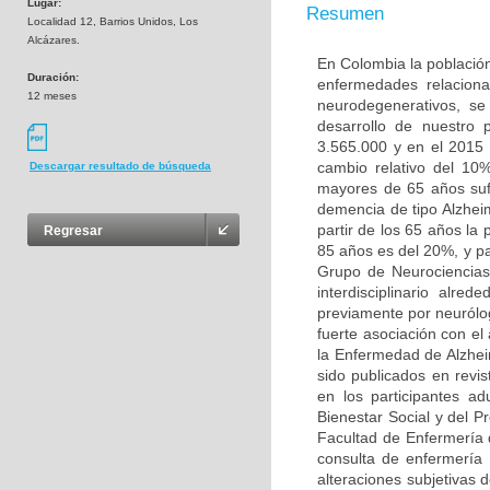
Lugar:
Resumen
Localidad 12, Barrios Unidos, Los
Alcázares.
En Colombia la población
Duración:
enfermedades relaciona
12 meses
neurodegenerativos, s
desarrollo de nuestro
3.565.000 y en el 2015
cambio relativo del 10
Descargar resultado de búsqueda
mayores de 65 años sufr
demencia de tipo Alzhei
partir de los 65 años la
Regresar
85 años es del 20%, y pa
Grupo de Neurociencias
interdisciplinario alr
previamente por neurólo
fuerte asociación con e
la Enfermedad de Alzhei
sido publicados en revis
en los participantes a
Bienestar Social y del P
Facultad de Enfermería 
consulta de enfermería 
alteraciones subjetivas 