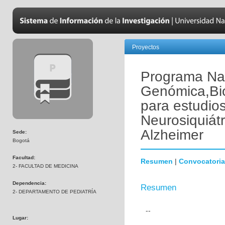
Proyectos
Programa Nac
Genómica,Bio
para estudio
Neurosiquiát
Alzheimer
Sede:
Bogotá
Facultad:
Resumen
|
Convocatoria
2- FACULTAD DE MEDICINA
Dependencia:
Resumen
2- DEPARTAMENTO DE PEDIATRÍA
--
Lugar: