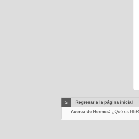
Regresar a la página inicial
Acerca de Hermes:
¿Qué es HE