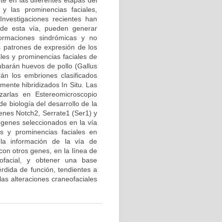
te en las diferentes etapas del
y las prominencias faciales,
Investigaciones recientes han
de esta vía, pueden generar
ormaciones sindrómicas y no
os patrones de expresión de los
les y prominencias faciales de
barán huevos de pollo (Gallus
án los embriones clasificados
ente hibridizados In Situ. Las
zarlas en Estereomicroscopio
e biología del desarrollo de la
enes Notch2, Serrate1 (Ser1) y
s genes seleccionados en la vía
os y prominencias faciales en
la información de la vía de
con otros genes, en la línea de
eofacial, y obtener una base
rdida de función, tendientes a
las alteraciones craneofaciales