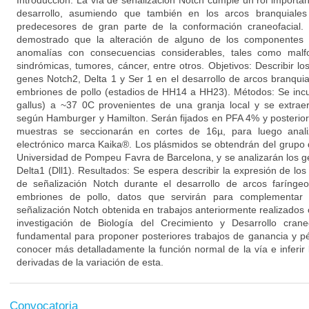
Introducción: La vía de señalización Notch cumple un rol importan
desarrollo, asumiendo que también en los arcos branquiales 
predecesores de gran parte de la conformación craneofacial. 
demostrado que la alteración de alguno de los componentes 
anomalías con consecuencias considerables, tales como malf
sindrómicas, tumores, cáncer, entre otros. Objetivos: Describir l
genes Notch2, Delta 1 y Ser 1 en el desarrollo de arcos branquia
embriones de pollo (estadios de HH14 a HH23). Métodos: Se incu
gallus) a ~37 0C provenientes de una granja local y se extraer
según Hamburger y Hamilton. Serán fijados en PFA 4% y posteriorm
muestras se seccionarán en cortes de 16µ, para luego anali
electrónico marca Kaika®. Los plásmidos se obtendrán del grupo d
Universidad de Pompeu Favra de Barcelona, y se analizarán los g
Delta1 (Dll1). Resultados: Se espera describir la expresión de lo
de señalización Notch durante el desarrollo de arcos farínge
embriones de pollo, datos que servirán para complementar 
señalización Notch obtenida en trabajos anteriormente realizados 
investigación de Biología del Crecimiento y Desarrollo cran
fundamental para proponer posteriores trabajos de ganancia y pé
conocer más detalladamente la función normal de la vía e inferir 
derivadas de la variación de esta.
Convocatoria