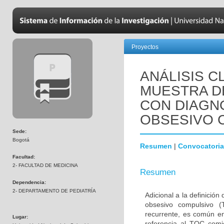
Proyectos
ANÁLISIS C
MUESTRA D
CON DIAGN
OBSESIVO 
Sede:
Bogotá
Resumen
|
Convocatoria
Facultad:
2- FACULTAD DE MEDICINA
Resumen
Dependencia:
2- DEPARTAMENTO DE PEDIATRÍA
Adicional a la definición
obsesivo compulsivo 
recurrente, es común en
Lugar:
referencia al TOC comi