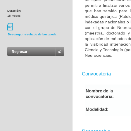
---
permitirá finalizar var
que han servido para l
Duración:
18 meses
médico-quirúrjica (Pato
indexadas nacionales o i
con el grupo de Neuroc
(maestría, doctorado y
Descargar resultado de búsqueda
aplicación de métodos de
la visibilidad internaci
Ciencia y Tecnología (pa
Regresar
Neurociencias.
Convocatoria
Nombre de la
convocatoria:
Modalidad: