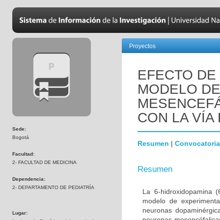
Proyectos
EFECTO DE 
MODELO DE
MESENCEFÁ
CON LA VÍA 
Sede:
Bogotá
Resumen
|
Convocatoria
Facultad:
2- FACULTAD DE MEDICINA
Resumen
Dependencia:
2- DEPARTAMENTO DE PEDIATRÍA
La 6-hidroxidopamina 
modelo de experimenta
neuronas dopaminérgica
Lugar:
neuronas mesencéfalicas