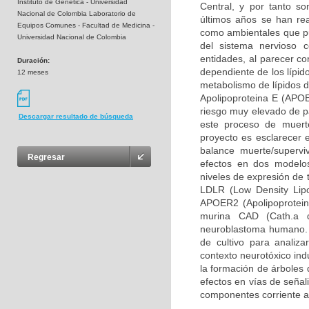
Instituto de Genética - Universidad
Central, y por tanto so
Nacional de Colombia Laboratorio de
últimos años se han rea
Equipos Comunes - Facultad de Medicina -
como ambientales que pue
Universidad Nacional de Colombia
del sistema nervioso 
entidades, al parecer c
Duración:
dependiente de los lípid
12 meses
metabolismo de lípidos d
Apolipoproteina E (APOE
riesgo muy elevado de pa
Descargar resultado de búsqueda
este proceso de muerte
proyecto es esclarecer 
balance muerte/supervi
Regresar
efectos en dos modelos
niveles de expresión de 
LDLR (Low Density Lipo
APOER2 (Apolipoprotein 
murina CAD (Cath.a d
neuroblastoma humano. 
de cultivo para analiz
contexto neurotóxico ind
la formación de árboles 
efectos en vías de señal
componentes corriente a