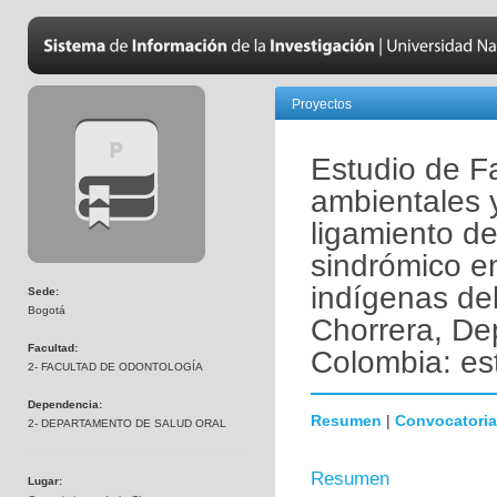
Proyectos
Estudio de Fa
ambientales 
ligamiento de
sindrómico e
indígenas del
Sede:
Bogotá
Chorrera, D
Facultad:
Colombia: es
2- FACULTAD DE ODONTOLOGÍA
Dependencia:
Resumen
|
Convocatoria
2- DEPARTAMENTO DE SALUD ORAL
Resumen
Lugar: