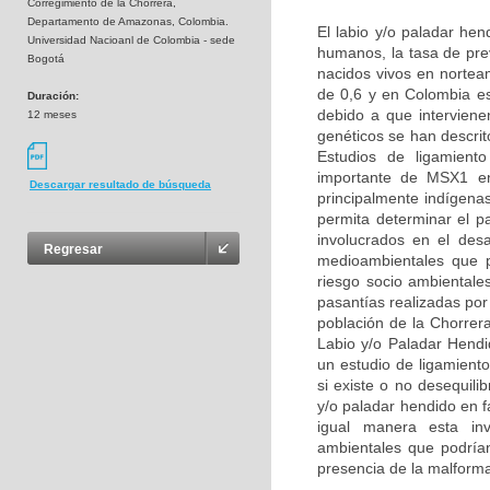
Corregimiento de la Chorrera,
Departamento de Amazonas, Colombia.
El labio y/o paladar he
Universidad Nacioanl de Colombia - sede
humanos, la tasa de pre
Bogotá
nacidos vivos en nortea
de 0,6 y en Colombia e
Duración:
debido a que interviene
12 meses
genéticos se han descri
Estudios de ligamient
importante de MSX1 en 
Descargar resultado de búsqueda
principalmente indígena
permita determinar el p
involucrados en el des
Regresar
medioambientales que p
riesgo socio ambientale
pasantías realizadas por
población de la Chorrer
Labio y/o Paladar Hend
un estudio de ligamient
si existe o no desequil
y/o paladar hendido en 
igual manera esta inve
ambientales que podrían 
presencia de la malform