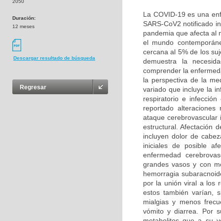
2050
La COVID-19 es una enf
Duración:
SARS-CoV2 notificado in
12 meses
pandemia que afecta al
el mundo contemporáneo
cercana al 5% de los suj
Descargar resultado de búsqueda
demuestra la necesida
comprender la enfermeda
la perspectiva de la me
Regresar
variado que incluye la in
respiratorio e infección
reportado alteraciones
ataque cerebrovascular i
estructural. Afectación 
incluyen dolor de cabez
iniciales de posible a
enfermedad cerebrovasc
grandes vasos y con me
hemorragia subaracnoid
por la unión viral a lo
estos también varían, s
mialgias y menos frecue
vómito y diarrea. Por 
metabolitos que a su v