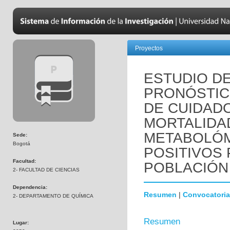
Proyectos
ESTUDIO D
PRONÓSTIC
DE CUIDADO
MORTALIDAD
METABOLÓM
Sede:
Bogotá
POSITIVOS 
Facultad:
POBLACIÓN
2- FACULTAD DE CIENCIAS
Dependencia:
Resumen
|
Convocatoria
2- DEPARTAMENTO DE QUÍMICA
Resumen
Lugar: