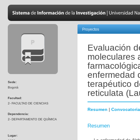
Proyectos
Evaluación d
moleculares a
farmacológic
enfermedad d
terapéutico 
Sede:
Bogotá
reticulata (L
Facultad:
2- FACULTAD DE CIENCIAS
Resumen
|
Convocatoria
Dependencia:
2- DEPARTAMENTO DE QUÍMICA
Resumen
Lugar: