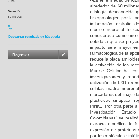
--La enfermedad de Alz
2050
alrededor de 60 millone
etiología desconocida 
Duración:
36 meses
histopatológico por la 
inflamación, distrofia 
muerte neuronal lo cu
considerada como uno de
Descargar resultado de búsqueda
debido a que se proyec
impacto será mayor en
farmacológica de la apo
Regresar
reduce la placa amiloide
la activación de los re
Muerte Celular ha cont
investigaciones y repo
activación de LXR en m
células madre neuronal
marcadores del linaje de
plasticidad sináptica, 
PINK1. Por otra parte a 
Investigación “Estudi
Colombianas” se realizó
extracto etanólico de N
expresión de proteínas
por las moléculas sintét