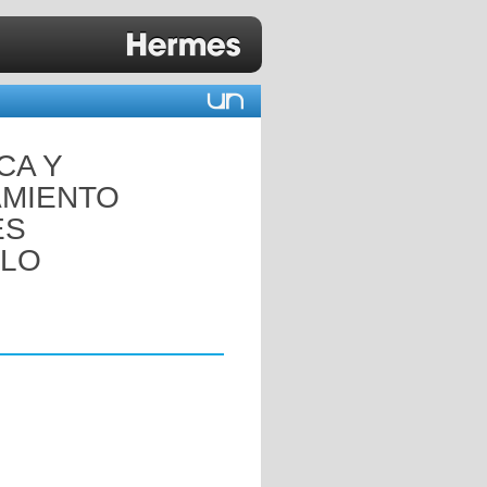
CA Y
AMIENTO
ES
ELO