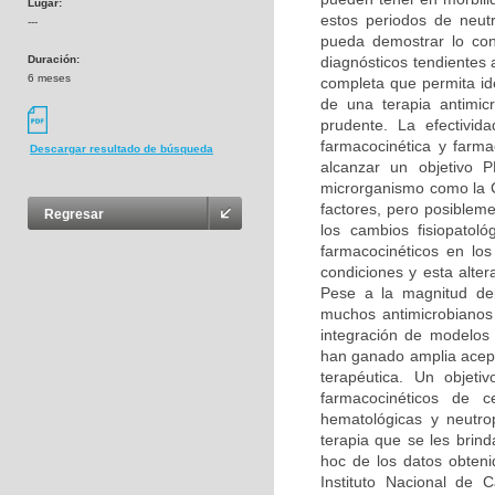
Lugar:
estos periodos de neu
---
pueda demostrar lo cont
Duración:
diagnósticos tendientes 
6 meses
completa que permita ide
de una terapia antimic
prudente. La efectivid
farmacocinética y farma
Descargar resultado de búsqueda
alcanzar un objetivo P
microrganismo como la C
factores, pero posiblem
Regresar
los cambios fisiopatol
farmacocinéticos en lo
condiciones y esta alte
Pese a la magnitud de
muchos antimicrobianos
integración de modelos
han ganado amplia acept
terapéutica. Un objeti
farmacocinéticos de c
hematológicas y neutrop
terapia que se les brind
hoc de los datos obteni
Instituto Nacional de 