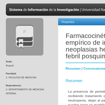
Proyectos
Farmacocinét
empírico de 
neoplasias h
febril posqui
Sede:
Bogotá
Resumen
|
Convocatoria
Facultad:
2- FACULTAD DE MEDICINA
Resumen
Dependencia:
2- DEPARTAMENTO DE MEDICINA
La presencia de period
INTERNA
recibiendo tratamiento 
neutropenia, dejan al p
pueden tener en morbili