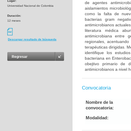
Lugar:
de agentes antimicro
Universidad Nacional de Colombia
aislamientos microbioló
como la falta de nuev
Duración:
bacterias gram negati
12 meses
antimicrobianos actuales 
literatura médica abu
antimicrobiana entre 
Descargar resultado de búsqueda
regionales, acentuando 
terapéuticas dirigidas. M
identifique los estudi
Regresar
bacteriana en Enterobac
obejtivo primario de d
antimicrobianos a nivel h
Convocatoria
Nombre de la
convocatoria:
Modalidad: