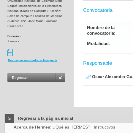
Universidad Nacional de Colombia Sede
Bogotá Instalaciones de la Hemeroteca
Convocatoria
Nacional (Salas de Computo) * Opción:
Salas de computo Facultad de Medicina
Auditorio 122 - José María Lombana
Barreneche
Nombre de la
convocatoria:
Duración:
1 meses
Modalidad:
Descargar resultado de búsqueda
Responsable
Oscar Alexander Gu
Regresar
Regresar a la página inicial
Acerca de Hermes:
¿Qué es HERMES?
|
Instructivos