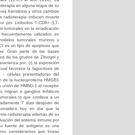
oterapia en alguna etapa de su
nia transitoria y otros cambios
la radioterapia inducen muerte
mor por Linfocitos T-CD8+ (LT-
ti-tumorales en la erradicación
 frecuentemente utilizados en
modelos tumorales murinos y
CI es un tipo de apoptosis que
une. Gran parte de las bases
os de los grupos de Zitvogel y
acteriza por: (i) la exposición
cual favorece la fagocitosis de
 - células presentadoras del
ación de la nucleoproteína HMGB1
la unión de HMBG-1 al receptor
 migran a ganglios linfáticos
umorales lo que conlleva a un
ximadamente 7 días después de
 considera hoy en día que la
imio-radioterapia además de su
tivación del sistema inmune por
mo fuente de antígeno es una
otros consideramos que líneas