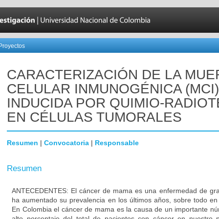
Proyectos
CARACTERIZACIÓN DE LA MUE
CELULAR INMUNOGÉNICA (MCI)
INDUCIDA POR QUIMIO-RADIOT
EN CÉLULAS TUMORALES
Resumen
|
Convocatoria
|
Responsable
Resumen
ANTECEDENTES: El cáncer de mama es una enfermedad de gran 
ha aumentado su prevalencia en los últimos años, sobre todo e
En Colombia el cáncer de mama es la causa de un importante n
alto porcentaje del total de pacientes con cáncer en nuestro