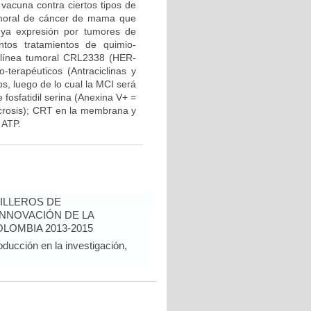
 vacuna contra ciertos tipos de
 tumoral de cáncer de mama que
uya expresión por tumores de
tos tratamientos de quimio-
a línea tumoral CRL2338 (HER-
-terapéuticos (Antraciclinas y
s, luego de lo cual la MCI será
fosfatidil serina (Anexina V+ =
crosis); CRT en la membrana y
 ATP.
ILLEROS DE
INNOVACIÓN DE LA
LOMBIA 2013-2015
oducción en la investigación,