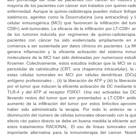
mayoría de los pacientes con cáncer son tratados con quimio-radi
enfermedad. Aunque la quimio-radioterapia pueden inducir linfope
sistémicos, agentes como la Doxorrubicina (una antraciclina) y 
celular inmunogénica (MCI) que favorecen la infiltración del tu
CD8+) anti-tumorales. La eficacia de la infiltración por LT-CD8+ an
de los tumores inducida por regímenes de quimio-radioterapia
pacientes con cáncer ha sido evidenciada ampliamente en 
comienza a ser sustentada por datos clínicos en pacientes. La M
genera inflamación y la eficiente activación del sistema inm
moleculares de la MCI han sido delineadas por numerosos estudi
Kroemer. Colectivamente, estos estudios indican que la MCI se car
pericelular de calreticulina (CRT, una chaperona intracelular), la 
estas células tumorales en MCI por células dendríticas (DCs)
antígeno profesionales -, (ii) la liberación de ATP y (iii) la liber
por el tumor que inducen la eficiente activación de DC mediante 
TLR-4 y del ATP al receptor P2RX7. Una vez activadas las DCs
llevando restos del tumor que son presentados a LT-CD8+ antit
aumento de la infiltración del tumor por estos linfocitos apro
haber sido administrada la terapia. Por todo lo anterior se
disminución del número de células tumorales observado con la qu
efecto cito patico directo se debe en buena medida la eficiente ac
estos tratamientos RACIONAL: El uso de líneas tumorales co
importante alternativa para la inmunoterapia del cancer. Nos