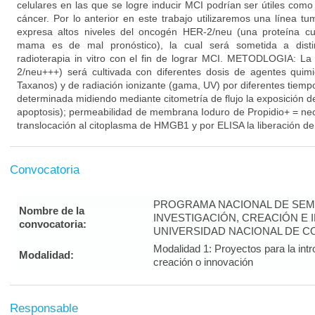
celulares en las que se logre inducir MCI podrían ser útiles como
cáncer. Por lo anterior en este trabajo utilizaremos una línea
expresa altos niveles del oncogén HER-2/neu (una proteína c
mama es de mal pronóstico), la cual será sometida a distin
radioterapia in vitro con el fin de lograr MCI. METODLOGIA: L
2/neu+++) será cultivada con diferentes dosis de agentes quimio
Taxanos) y de radiación ionizante (gama, UV) por diferentes tiempo
determinada midiendo mediante citometría de flujo la exposición de 
apoptosis); permeabilidad de membrana Ioduro de Propidio+ = ne
translocación al citoplasma de HMGB1 y por ELISA la liberación de
Convocatoria
PROGRAMA NACIONAL DE SEM
Nombre de la
INVESTIGACIÓN, CREACIÓN E 
convocatoria:
UNIVERSIDAD NACIONAL DE CO
Modalidad 1: Proyectos para la intr
Modalidad:
creación o innovación
Responsable