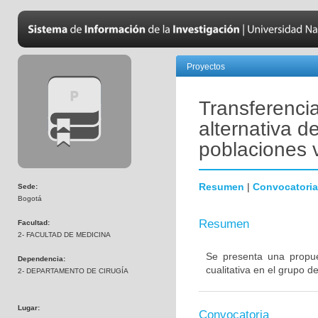
Proyectos
Transferenci
alternativa d
poblaciones v
Resumen
|
Convocatoria
Sede:
Bogotá
Resumen
Facultad:
2- FACULTAD DE MEDICINA
Se presenta una propue
Dependencia:
cualitativa en el grupo d
2- DEPARTAMENTO DE CIRUGÍA
Lugar:
Convocatoria