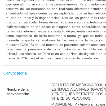
algo que aún no se comprende completamente. Para intentar co
selectiva de las neuronas se han realizado diferentes estudios
encontrado múltiples genes de susceptibilidad que se han relacion
muerte neuronal y la degeneración. Uno de los genes más reci
que por su particular forma de segregación y su característica 
indiferenciables de los casos catalogados como esporádicos, s
genes más interesantes para el estudio de pacientes con enfermed
como esporádico, de inicio temprano o tardío, ya que en todos l
presente proyecto se analizará la frecuencia de la mutació
mutación G2019S) en una muestra de pacientes colombianos con
determinar la prevalencia de dicha mutación en la población. P
utilizará una técnica de Restricción con enzima de digestión de 
medio de PCR para el reconocimiento del sitio de la mutación.
Convocatoria
FACULTAD DE MEDICINA 2008 
Nombre de la
ESTÍMULO A LA INVESTIGACIÓ
convocatoria:
Y ENFOQUES ESTRATÉGICOS, 
INTERDISCIPLINARIOS
MODALIDAD IV - Apoyo a trabajos 