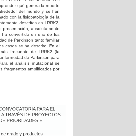
mprender qué genera la muerte
 alrededor del mundo y se han
ado con la fisiopatología de la
entemente descritos es LRRK2,
de presentación, absolutamente
e ha convertido en uno de los
ad de Parkinson tanto familiar
os casos se ha descrito. En el
n más frecuente de LRRK2 (la
 enfermedad de Parkinson para
ara el análisis mutacional se
los fragmentos amplificados por
- CONVOCATORIA PARA EL
N A TRAVÉS DE PROYECTOS
DE PRIORIDADES E
de grado y productos