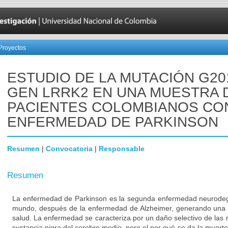
Proyectos
ESTUDIO DE LA MUTACIÓN G20
GEN LRRK2 EN UNA MUESTRA 
PACIENTES COLOMBIANOS CO
ENFERMEDAD DE PARKINSON
Resumen
|
Convocatoria
|
Responsable
Resumen
La enfermedad de Parkinson es la segunda enfermedad neurodeg
mundo, después de la enfermedad de Alzheimer, generando una 
salud. La enfermedad se caracteriza por un daño selectivo de las
sustancia nigra del cerebro medio, pero el por qué se da la muert