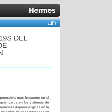
19S DEL
DE
N
enerativa más frecuente en el
gran carga en los sistemas de
 neuronas dopaminérgicas en la
e selectiva de esas neuronas es