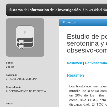
Proyectos
Estudio de p
serotonina y 
obsesivo-com
Resumen
|
Convocatoria
Sede:
Bogotá
Resumen
Facultad:
2- FACULTAD DE MEDICINA
Los trastornos mentales
Dependencia:
mundial de la salud com
2- DEPARTAMENTO DE PEDIATRÍA
un 20% de los niños y
compulsivo (TOC) está 
Lugar:
discapacidad. El TOC 