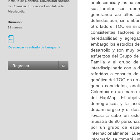
Instituto de Genética. Universidad Nacional
adolescencia y los pacie
de Colombia. Fundación Hospital de la
sus familias con reperc
Misericordia.
generando así altos co
definidas aún, sin embar
Duración:
otro lado el TOC en niñ
12 meses
consistentes factores d
heredabilidad y agregac
embargo los estudios de 
Descargar resultado de búsqueda
desarrollo y son muy p
esfuerzos del Grupo de 
Familia y el grupo de 
Regresar
interdisciplinario con la
referidos a consulta de 
genética del TOC en un c
genes candidatos, anal
Colombia en un marco ini
del HapMap. El objetiv
demográficas y la asoc
dopaminérgico y el desa
llevará a cabo un estu
muestra de 90 personas (
por un grupo de especi
internacionalmente. Lue
informado se tomará un