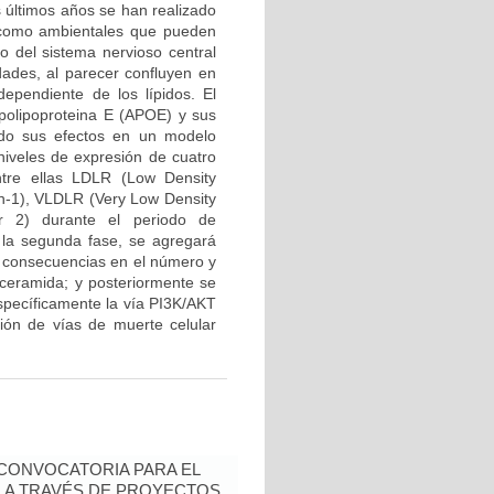
s últimos años se han realizado
s como ambientales que pueden
lo del sistema nervioso central
dades, al parecer confluyen en
ependiente de los lípidos. El
Apolipoproteina E (APOE) y sus
ando sus efectos en un modelo
niveles de expresión de cuatro
tre ellas LDLR (Low Density
in-1), VLDLR (Very Low Density
r 2) durante el periodo de
En la segunda fase, se agregará
s consecuencias en el número y
r ceramida; y posteriormente se
específicamente la vía PI3K/AKT
ión de vías de muerte celular
- CONVOCATORIA PARA EL
N A TRAVÉS DE PROYECTOS