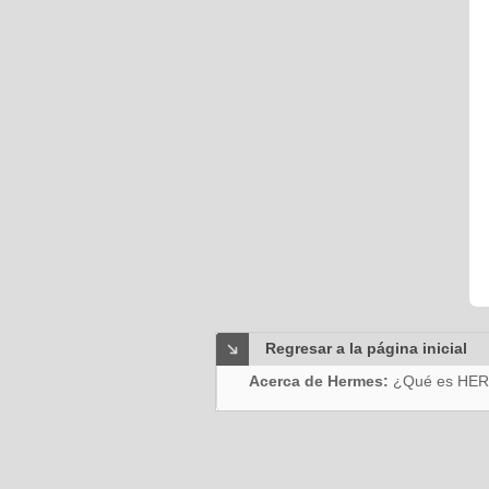
Regresar a la página inicial
Acerca de Hermes:
¿Qué es HE