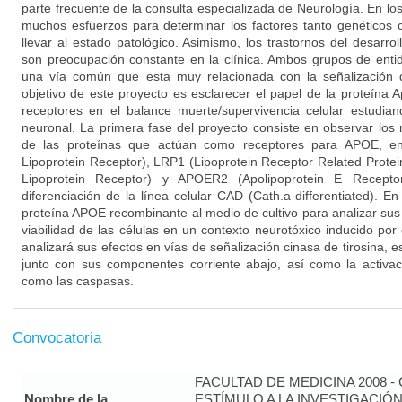
parte frecuente de la consulta especializada de Neurología. En lo
muchos esfuerzos para determinar los factores tanto genético
llevar al estado patológico. Asimismo, los trastornos del desarrol
son preocupación constante en la clínica. Ambos grupos de enti
una vía común que esta muy relacionada con la señalización d
objetivo de este proyecto es esclarecer el papel de la proteína 
receptores en el balance muerte/supervivencia celular estudi
neuronal. La primera fase del proyecto consiste en observar los 
de las proteínas que actúan como receptores para APOE, en
Lipoprotein Receptor), LRP1 (Lipoprotein Receptor Related Prote
Lipoprotein Receptor) y APOER2 (Apolipoprotein E Recepto
diferenciación de la línea celular CAD (Cath.a differentiated). 
proteína APOE recombinante al medio de cultivo para analizar su
viabilidad de las células en un contexto neurotóxico inducido po
analizará sus efectos en vías de señalización cinasa de tirosina, 
junto con sus componentes corriente abajo, así como la activac
como las caspasas.
Convocatoria
FACULTAD DE MEDICINA 2008 
Nombre de la
ESTÍMULO A LA INVESTIGACIÓ