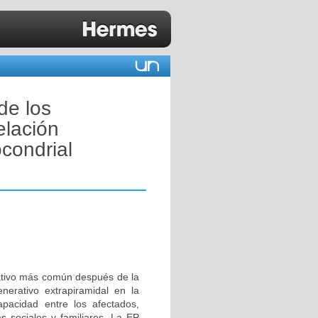
de los
elación
condrial
ativo más común después de la
erativo extrapiramidal en la
apacidad entre los afectados,
 sociales y familiares. La EP