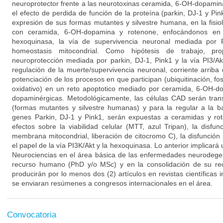
neuroprotector frente a las neurotoxinas ceramida, 6-OH-dopamin
el efecto de perdida de función de la proteína (parkin, DJ-1 y Pink
expresión de sus formas mutantes y silvestre humana, en la fisio
con ceramida, 6-OH-dopamina y rotenone, enfocándonos en 
hexoquinasa, la vía de supervivencia neuronal mediada por 
homeostasis mitocondrial. Como hipótesis de trabajo, p
neuroprotección mediada por parkin, DJ-1, Pink1 y la vía PI3/A
regulación de la muerte/supervivencia neuronal, corriente arriba
potenciación de los procesos en que participan (ubiquitinación, fos
oxidativo) en un reto apoptotico mediado por ceramida, 6-OH-d
dopaminérgicas. Metodológicamente, las células CAD serán tran
(formas mutantes y silvestre humanas) y para la regular a la 
genes Parkin, DJ-1 y Pink1, serán expuestas a ceramidas y rot
efectos sobre la viabilidad celular (MTT, azul Tripan), la disfun
membrana mitocondrial, liberación de citocromo C), la disfunción 
el papel de la vía PI3K/Akt y la hexoquinasa. Lo anterior implicará
Neurociencias en el área básica de las enfermedades neurodegen
recurso humano (PhD y/o MSc) y en la consolidación de su rec
producirán por lo menos dos (2) artículos en revistas científicas
se enviaran resúmenes a congresos internacionales en el área.
Convocatoria