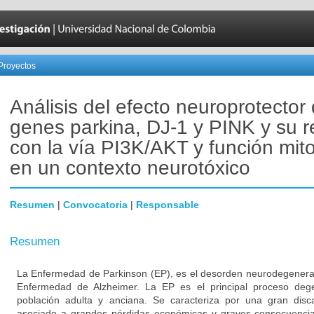
Proyectos
Análisis del efecto neuroprotector 
genes parkina, DJ-1 y PINK y su r
con la vía PI3K/AKT y función mito
en un contexto neurotóxico
Resumen
|
Convocatoria
|
Responsable
Resumen
La Enfermedad de Parkinson (EP), es el desorden neurodegener
Enfermedad de Alzheimer. La EP es el principal proceso degen
población adulta y anciana. Se caracteriza por una gran disc
asociado a grandes pérdidas económicas y graves consecuencias