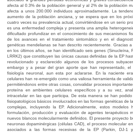
afecta al 0.3% de la población general y al 2% de la población
afecta a unos 200.000 individuos aproximadamente. La tendenc
aumento de la población anciana, y se espera que en los próx
cuatro veces su prevalencia actual, convirtiéndose en un serio p
es una enfermedad compleja y presenta una amplia heterogeneida
dificultado profundizar en el conocimiento de sus mecanismos fis
de los avances en el tratamiento sintomático y en el diagnos
genéticas mendelianas se han descrito recientemente. Gracias a
en los últimos años, se han identificado seis genes (Sinucleína,
LRRK2) que constituyen las únicas causas definidas de la EP has
revolucionado y esclarecido algunos de los procesos subyacen
embargo y a pesar del gran aporte que han representado, el 
fisiología neuronal, aun esta por aclararse. En la naciente e
celulares han re-emergido como una valiosa herramienta de valida
permitiéndonos entre otras cosas, convalidar procesos importante
proteína en ambientes celulares específicos y a su vez, anal
intracelular en las que participa. De esta manera se han podi
fisiopatológicos básicos involucrados en las formas genéticas de
complejas, incluyendo la EP. Adicionalmente, estos modelos
formulación, producción y evaluación de agentes terapéuticos m
nuevos blancos molecularmente definidos. El presente proyecto 
neuronas dopaminérgicas (células CAD), el proceso molecular en
asociados a las formas recesivas de la EP (Parkin, DJ-1 y