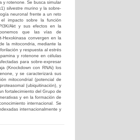
a y rotenone. Se busca simular
1) silvestre murino y la sobre-
logía neuronal frente a un reto
el impacto sobre la función
PI3K/Akt y sus efectos en la
roponemos que las vías de
kt-Hexokinasa convergen en la
 de la mitocondria, mediante la
forilación y respuesta al estrés
opamina y rotenone en células
sfectadas para sobre-expresar
baja (Knockdown con RNAi) los
enone, y se caracterizará sus
ción mitocondrial (potencial de
proteasomal (ubiquitinación), y
 un fortalecimiento del Grupo de
erativas y en la formación de
onocimiento internacional. Se
 indexadas internacionalmente y