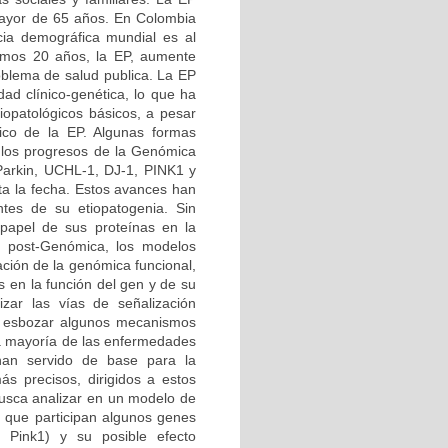
 mayor de 65 años. En Colombia
ia demográfica mundial es al
imos 20 años, la EP, aumente
roblema de salud publica. La EP
d clínico-genética, lo que ha
iopatológicos básicos, a pesar
tico de la EP. Algunas formas
 los progresos de la Genómica
 Parkin, UCHL-1, DJ-1, PINK1 y
ta la fecha. Estos avances han
tes de su etiopatogenia. Sin
papel de sus proteínas en la
ra post-Genómica, los modelos
ción de la genómica funcional,
s en la función del gen y de su
izar las vías de señalización
do esbozar algunos mecanismos
 la mayoría de las enfermedades
 han servido de base para la
ás precisos, dirigidos a estos
busca analizar en un modelo de
 que participan algunos genes
 Pink1) y su posible efecto