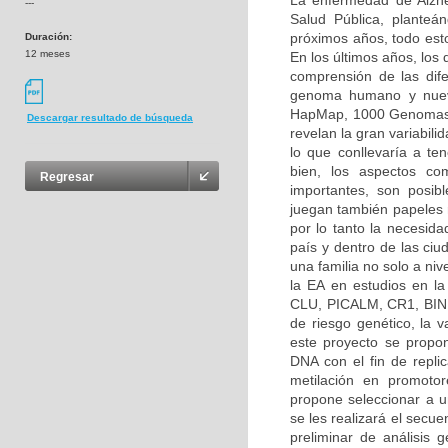
La enfermedad de Alzh
---
Salud Pública, planteá
próximos años, todo esto
Duración:
12 meses
En los últimos años, los
comprensión de las dif
genoma humano y nuevo
HapMap, 1000 Genomas, 
Descargar resultado de búsqueda
revelan la gran variabilid
lo que conllevaría a ten
bien, los aspectos co
Regresar
importantes, son posibl
juegan también papeles 
por lo tanto la necesida
país y dentro de las ciu
una familia no solo a ni
la EA en estudios en l
CLU, PICALM, CR1, BIN1
de riesgo genético, la
este proyecto se propon
DNA con el fin de repli
metilación en promoto
propone seleccionar a un
se les realizará el secu
preliminar de análisis