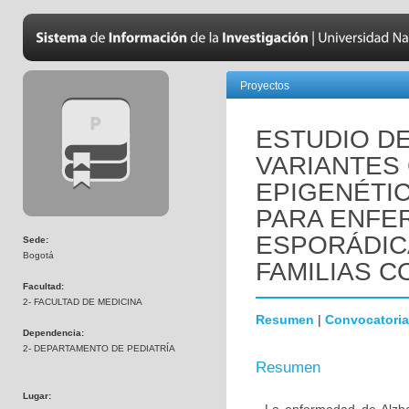
Proyectos
ESTUDIO D
VARIANTES
EPIGENÉTI
PARA ENFE
ESPORÁDIC
Sede:
Bogotá
FAMILIAS C
Facultad:
2- FACULTAD DE MEDICINA
Resumen
|
Convocatoria
Dependencia:
2- DEPARTAMENTO DE PEDIATRÍA
Resumen
Lugar: